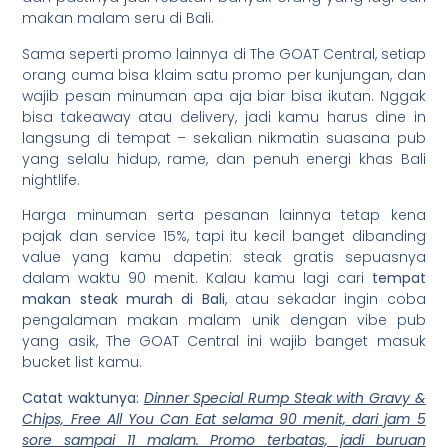
makan malam seru di Bali.
Sama seperti promo lainnya di The GOAT Central, setiap
orang cuma bisa klaim satu promo per kunjungan, dan
wajib pesan minuman apa aja biar bisa ikutan. Nggak
bisa takeaway atau delivery, jadi kamu harus dine in
langsung di tempat – sekalian nikmatin suasana pub
yang selalu hidup, rame, dan penuh energi khas Bali
nightlife.
Harga minuman serta pesanan lainnya tetap kena
pajak dan service 15%, tapi itu kecil banget dibanding
value yang kamu dapetin: steak gratis sepuasnya
dalam waktu 90 menit. Kalau kamu lagi cari
tempat
makan steak murah di Bali
, atau sekadar ingin coba
pengalaman makan malam unik dengan vibe pub
yang asik, The GOAT Central ini wajib banget masuk
bucket list kamu.
Catat waktunya:
Dinner Special Rump Steak with Gravy &
Chips, Free All You Can Eat selama 90 menit, dari jam 5
sore sampai 11 malam. Promo terbatas, jadi buruan