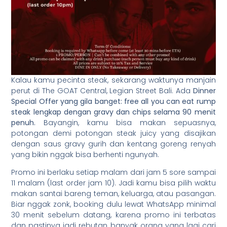
Kalau kamu pecinta steak, sekarang waktunya manjain
perut di The GOAT Central, Legian Street Bali. Ada
Dinner
Special Offer yang gila banget: free all you can eat rump
steak lengkap dengan gravy dan chips selama 90 menit
penuh.
Bayangin, kamu bisa makan sepuasnya,
potongan demi potongan steak juicy yang disajikan
dengan saus gravy gurih dan kentang goreng renyah
yang bikin nggak bisa berhenti ngunyah.
Promo ini berlaku setiap malam dari jam 5 sore sampai
11 malam (last order jam 10). Jadi kamu bisa pilih waktu
makan santai bareng teman, keluarga, atau pasangan.
Biar nggak zonk, booking dulu lewat WhatsApp minimal
30 menit sebelum datang, karena promo ini terbatas
dan pastinya jadi rebutan banyak orang yang lagi cari