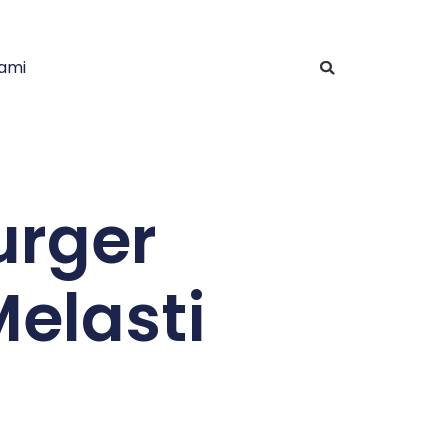
ami
urger
elasti