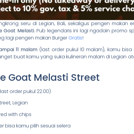
ngkrong seru di Legian, Bali, sekaligus pengen makan e
e Goat Melasti
. Pub legendaris ini lagi ngadain promo 
ng lagi pengen makan Burger
Gratis
!
sampai 11 malam
(last order pukul 10 malam), kamu bis
banget buat kamu yang suka kulineran malam di Legian a
e Goat Melasti Street
(last order pukul 22.00)
treet, Legian
ed with chips
er bisa kamu pilih sesuai selera