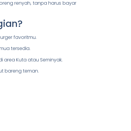
oreng renyah, tanpa harus bayar
gian?
urger favoritmu.
emua tersedia.
di area Kuta atau Seminyak.
ut bareng teman.