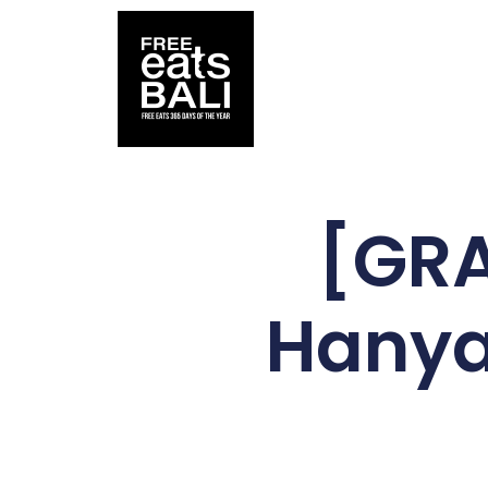
[GRA
Hanya