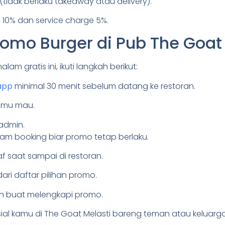
(tidak berlaku takeaway atau delivery).
 10% dan service charge 5%.
mo Burger di Pub The Goat 
m gratis ini, ikuti langkah berikut:
app
minimal 30 menit sebelum datang ke restoran.
amu mau.
 admin.
jam booking biar promo tetap berlaku.
taf saat sampai di restoran.
dari daftar pilihan promo.
n buat melengkapi promo.
al kamu di The Goat Melasti bareng teman atau keluarga